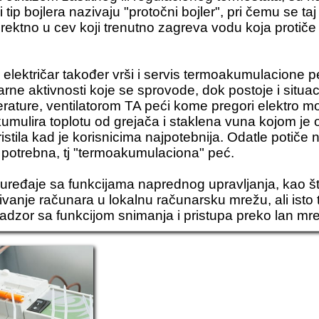
tip bojlera nazivaju "protočni bojler", pri čemu se ta
direktno u cev koji trenutno zagreva vodu koja protiče 
 električar također vrši i servis termoakumulacione p
rne aktivnosti koje se sprovode, dok postoje i situac
erature, ventilatorom TA peći kome pregori elektro mo
umulira toplotu od grejača i staklena vuna kojom je
ristila kad je korisnicima najpotebnija. Odatle potiče
e potrebna, tj "termoakumulaciona" peć.
 uređaje sa funkcijama naprednog upravljanja, kao što
vanje računara u lokalnu računarsku mrežu, ali isto 
dzor sa funkcijom snimanja i pristupa preko lan mre