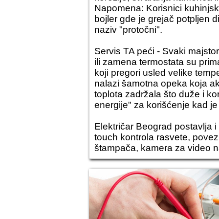
Napomena: Korisnici kuhinjski 
bojler gde je grejač potpljen 
naziv "protočni".
Servis TA peći
- Svaki majstor
ili zamena termostata su prima
koji pregori usled velike temp
nalazi šamotna opeka koja ak
toplota zadržala što duže i ko
energije" za korišćenje kad j
Električar Beograd postavlja i
touch kontrola rasvete, povezi
štampača, kamera za video na