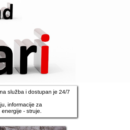
na služba
i dostupan je 24/7
u, informacije za
nergije - struje.