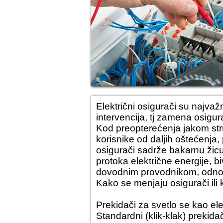
Električni osigurači
su najvažni
intervencija, tj
zamena osigur
Kod preopterećenja jakom strujo
korisnike od daljih oštećenja,
osigurači sadrže bakarnu ži
protoka električne energije, 
dovodnim provodnikom, odn
Kako se
menjaju osigurači
ili
Prekidači za svetlo
se kao ele
Standardni (klik-klak) prekida