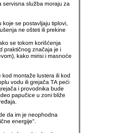
a servisna služba moraju za
koje se postavljaju tiplovi,
šenja ne ošteti ili prekine
 kako se tokom korišćenja
 praktičnog značaja je i
revom), kako mirisi i masnoće
me kod
montaže lustera
ili kod
plu vodu ili
grejača TA peći
 grejača i provodnika bude
i deo papučice u zoni bliže
ređaja.
ode da im je neophodna
ične energije".