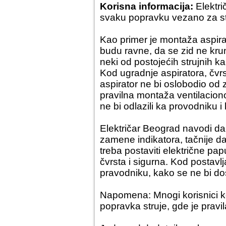
Korisna informacija:
Elektr
svaku popravku vezano za str
Kao primer je montaža aspirato
budu ravne, da se zid ne krun
neki od postojećih strujnih ka
Kod ugradnje aspiratora, čvrs
aspirator ne bi oslobodio od 
pravilna montaža ventilaciono
ne bi odlazili ka provodniku i
Električar Beograd navodi d
zamene indikatora
, tačnije 
treba postaviti električne pa
čvrsta i sigurna. Kod postavl
pravodniku, kako se ne bi do
Napomena: Mnogi korisnici k
popravka struje
, gde je pravi