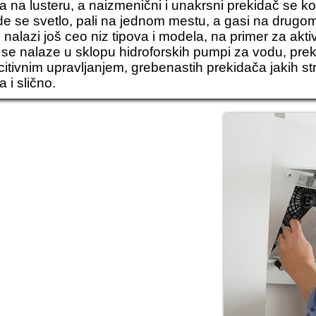
lica na lusteru, a naizmenični i unakrsni prekidač se 
de se svetlo, pali na jednom mestu, a gasi na drugo
nalazi još ceo niz tipova i modela, na primer za akt
i se nalaze u sklopu hidroforskih pumpi za vodu, pr
citivnim upravljanjem, grebenastih prekidača jakih str
 i slično.