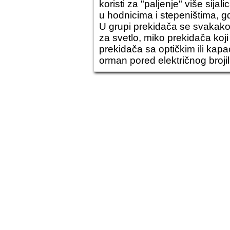
koristi za "paljenje" više sija
u hodnicima i stepeništima, g
U grupi prekidača se svakako 
za svetlo, miko prekidača koj
prekidača sa optičkim ili kapa
orman pored električnog brojila