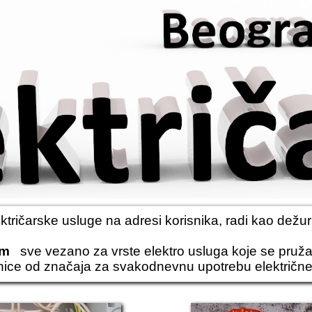
ektričarske usluge
na adresi korisnika, radi kao
dežur
om
sve vezano za vrste elektro usluga koje se pružaj
rnice od značaja za svakodnevnu upotrebu električne e