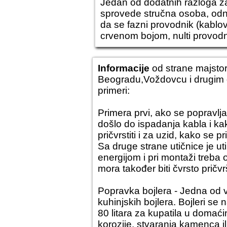
Jedan od dodatnih razloga za
sprovede stručna osoba, odno
da se fazni provodnik (kablo
crvenom bojom, nulti provodn
Informacije
od strane
majstor
Beogradu
,Voždovcu i drugim
primeri:
Primera prvi, ako se popravlja
došlo do ispadanja kabla i kak
pričvrstiti i za uzid, kako se p
Sa druge strane utičnice je ut
energijom i pri montaži treba 
mora također biti čvrsto pričv
Popravka bojlera
- Jedna od vr
kuhinjskih bojlera. Bojleri se
80 litara za kupatila u domać
korozije, stvaranja kamenca il