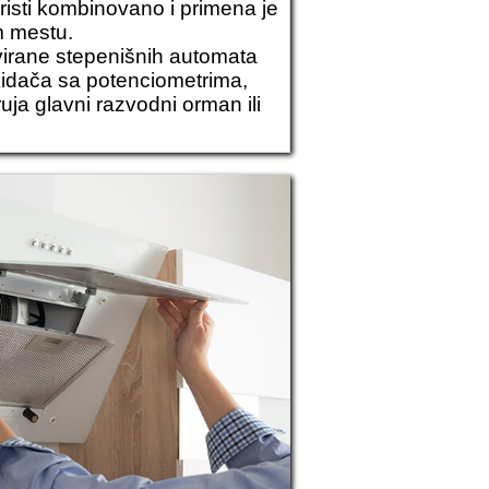
koristi kombinovano i primena je
m mestu.
ivirane stepenišnih automata
ekidača sa potenciometrima,
uja glavni razvodni orman ili