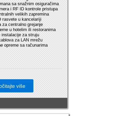
rmana sa snažnim osiguračima
mera i RF ID kontrole pristupa
entralnih velikih zapremina
rasvete u kancelariji
a za centralno grejanje
reme u hotelim ili restoranima
 instalacije za struju
 kablova za LAN mrežu
ne opreme sa računarima
čitajte više