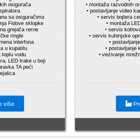
kih osigurača
• montaža razvodnih o
spiratora
• postavljanje video ka
ana sa osiguračima
• servis bojlera c
dnja Fidove sklopke
• montaža LED 
ena grejača rerne
• servis kotlov
čke ringle
• servis kuhinjske op
mena interfona
• postavljanje
a u kupatilu
• postavljanje
a toplu vodu
• vezivanje mrež
ra, LED trake u boji
opravka TA peći
ejalica
e više
Pro