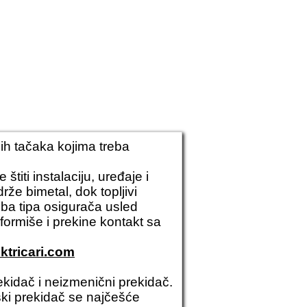
ijih tačaka kojima treba
titi instalaciju, uređaje i
že bimetal, dok topljivi
ba tipa osigurača usled
formiše i prekine kontakt sa
ektricari.com
ekidač i neizmenični prekidač.
jski prekidač se najčešće