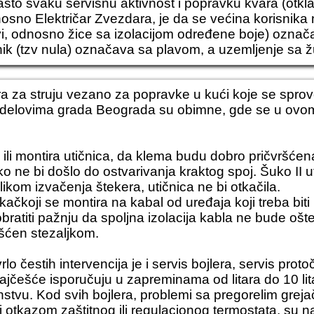
što svaku servisnu aktivnost i popravku kvara (otkla
sno Električar Zvezdara, je da se većina korisnika n
vi, odnosno žice sa izolacijom određene boje) označa
ik (tzv nula) označava sa plavom, a uzemljenje sa 
a za struju
vezano za popravke u kući koje se spr
 delovima grada Beograda su obimne, gde se u ovom
 ili montira utičnica, da klema budu dobro pričvršće
o ne bi došlo do ostvarivanja kraktog spoj. Šuko II u
rilikom izvačenja štekera, utičnica ne bi otkačila.
ikačkoji se montira na kabal od uređaja koji treba bit
obratiti pažnju da spoljna izolacija kabla ne bude ošt
ršćen stezaljkom.
lo čestih intervencija je i servis bojlera, servis proto
 najčešće isporučuju u zapreminama od litara do 10 lit
instvu. Kod svih bojlera, problemi sa pregorelim gre
i otkazom zaštitnog ili regulacionog termostata, su naj