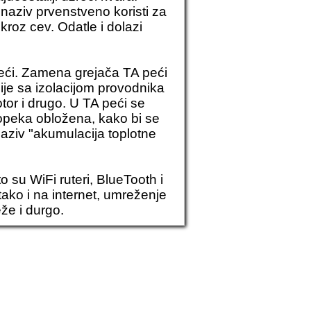
j naziv prvenstveno koristi za
kroz cev. Odatle i dolazi
eći.
Zamena grejača
TA peći
ije sa izolacijom provodnika
tor i drugo. U TA peći se
 opeka obložena, kako bi se
 naziv "akumulacija toplotne
 su WiFi ruteri, BlueTooth i
tako i na internet, umreženje
že i durgo.