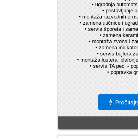
• ugradnja automats
• postavljanje a
• montaža razvodnih orm
• zamena utičnice i ugra
• servis šporeta i zam
• zamena kerami
• montaža zvona i za
• zamena indikator
• servis bojlera z
• montaža lustera, plafonje
• servis TA peći - p
• popravka gr
Pročitajt