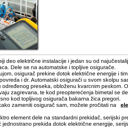
ji deo električne instalacije i jedan su od najučestal
aca
. Dele se na automatske i topljive osigurače.
m, osigurač prekine dotok električne energije i time š
 povreda i dr.
Automatski osigurači
u svom skolpu sadr
cu određenog preseka, obloženu kvarcnim peskom. O
bivaju zagrevana, te kod preopterećenja bimetal se de
osno kod
topljivog osigurača
bakarna žica pregori.
kako zameniti osigurač sam
, možete pročitati na
el
ktro element dele na standardni prekidač, serijski pr
č jednostrano prekida dotok električne energije, seri