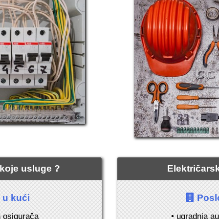
- koje usluge ?
Električars
u kući
Posl
h osigurača
• ugradnja a