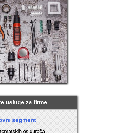
ke usluge za firme
ovni segment
utomatskih osigurača