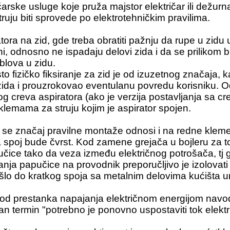
ičarske usluge koje pruža
majstor električar
ili dežurn
uju biti sprovede po elektrotehničkim pravilima.
ra na zid, gde treba obratiti pažnju da rupe u zidu u 
i, odnosno ne ispadaju delovi zida i da se prilikom bu
blova u zidu.
to fizičko fiksiranje za zid je od izuzetnog značaja,
zida i prouzrokovao eventulanu povredu korisniku. Od
g creva aspiratora (ako je verzija postavljanja sa c
 klemama za struju kojim je aspirator spojen.
a se značaj pravilne montaže odnosi i na redne kle
da spoj bude čvrst. Kod zamene grejača u bojleru za to
pučice tako da veza između električnog potrošača, tj
janja papučice na provodnik preporučljivo je izolovat
šlo do kratkog spoja sa metalnim delovima kućišta u
od prestanka napajanja električnom energijom nav
lan termin "potrebno je ponovno uspostaviti tok elektr