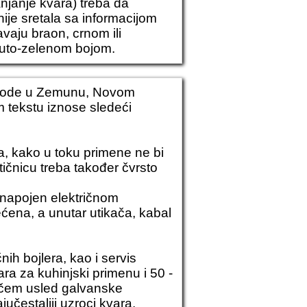
njanje kvara) treba da
ije sretala sa informacijom
vaju braon, crnom ili
žuto-zelenom bojom.
ovode u Zemunu,
Novom
 tekstu iznose sledeći
na, kako u toku primene ne bi
tičnicu treba također čvrsto
i napojen električnom
ećena, a unutar utikača, kabal
čnih bojlera, kao i servis
ara za kuhinjski primenu i 50 -
jačem usled galvanske
učestaliji uzroci kvara.