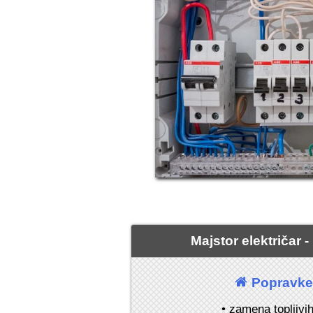
Majstor električar 
Popravke 
• zamena topljivi