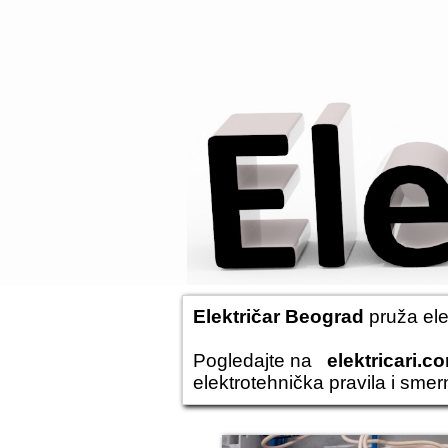
Električar Beograd
pruža
el
Pogledajte na
elektricari.c
elektrotehnička pravila i sme